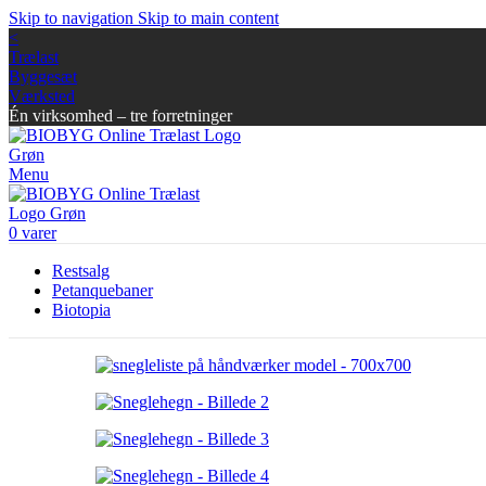
Skip to navigation
Skip to main content
<
Trælast
Byggesæt
Værksted
Én virksomhed – tre forretninger
Menu
0
varer
Restsalg
Petanquebaner
Biotopia