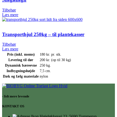
Tilbehør
Læs mere
Transporthjul 250kg – til plantekasser
Tilbehør
Læs mere
Pris (inkl. moms)
180 kr. pr. stk.
Levering til dør
200 kr. (op til 30 kg)
Dynamisk bæreevne
250 kg.
Indbygningshøjde
7,5 cm.
Dæk og fælg materiale
nylon
- lidt mere levende
KONTAKT OS
Højeløkkevej 23, 5690 Tommerup