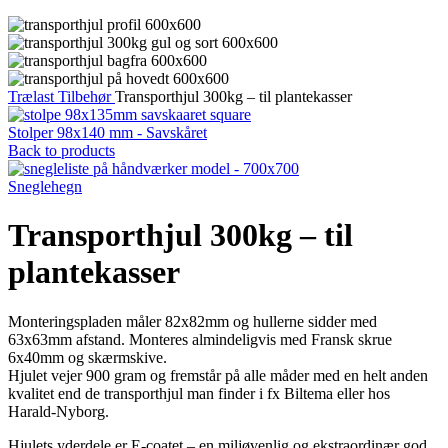
Trælast
Tilbehør
Transporthjul 300kg – til plantekasser
Stolper 98x140 mm - Savskåret
Back to products
Sneglehegn
Transporthjul 300kg – til
plantekasser
Monteringspladen måler 82x82mm og hullerne sidder med
63x63mm afstand. Monteres almindeligvis med Fransk skrue
6x40mm og skærmskive.
Hjulet vejer 900 gram og fremstår på alle måder med en helt anden
kvalitet end de transporthjul man finder i fx Biltema eller hos
Harald-Nyborg.
Hjulets yderdele er E-coatet – en miljøvenlig og ekstraordinær god