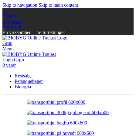
Skip to navigation
Skip to main content
<
Trælast
Byggesæt
Værksted
Én virksomhed – tre forretninger
Menu
0
varer
Restsalg
Petanquebaner
Biotopia