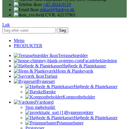
+45 3024 0119
mikael@biobyg.dk
CVR: 42137901
Luk
Søg
Menu
PRODUKTER
Terrassebrædder
Facadebeklædning
Højbede & Plantekasser
Hegn & Plankeværk
Trælast
Byggesæt
Højbede & Plantekasser
Bænke
Kompostbeholder
Værksted
Stop møbelspild
Byggeprojekter
Højbede & Plantekasser
Petanquebaner
Prototyper