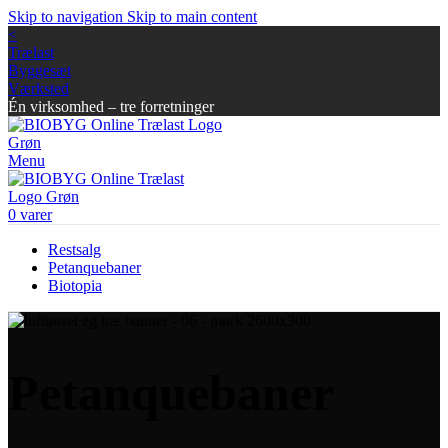
Skip to navigation
Skip to main content
<
Trælast
Byggesæt
Værksted
Én virksomhed – tre forretninger
Menu
0
varer
Restsalg
Petanquebaner
Biotopia
Petanquebaner