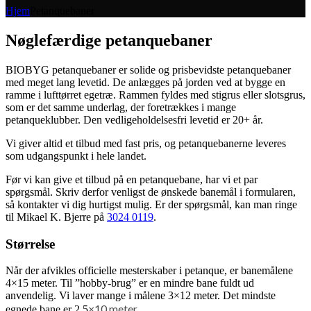
Hjem
Petanquebaner
Nøglefærdige petanquebaner
BIOBYG petanquebaner er solide og prisbevidste petanquebaner
med meget lang levetid. De anlægges på jorden ved at bygge en
ramme i lufttørret egetræ. Rammen fyldes med stigrus eller slotsgrus,
som er det samme underlag, der foretrækkes i mange
petanqueklubber. Den vedligeholdelsesfri levetid er 20+ år.
Vi giver altid et tilbud med fast pris, og petanquebanerne leveres
som udgangspunkt i hele landet.
Før vi kan give et tilbud på en petanquebane, har vi et par
spørgsmål. Skriv derfor venligst de ønskede banemål i formularen,
så kontakter vi dig hurtigst mulig. Er der spørgsmål, kan man ringe
til Mikael K. Bjerre på
3024 0119
.
Størrelse
Når der afvikles officielle mesterskaber i petanque, er banemålene
4×15 meter. Til ”hobby-brug” er en mindre bane fuldt ud
anvendelig. Vi laver mange i målene 3×12 meter. Det mindste
×10 meter.
egnede bane er 2,5