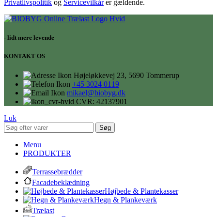
Privatlivspolitik
og
Servicevilkår
er gældende.
- lidt mere levende
KONTAKT OS
Højeløkkevej 23, 5690 Tommerup
+45 3024 0119
mikael@biobyg.dk
CVR: 42137901
Luk
Søg
Menu
PRODUKTER
Terrassebrædder
Facadebeklædning
Højbede & Plantekasser
Hegn & Plankeværk
Trælast