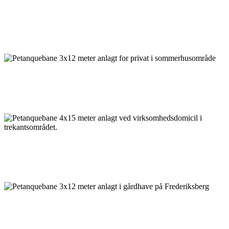
Petanquebane 2,8x11 meter anlagt i privat gårdhave
Petanquebane 3x12 meter anlagt for privat i
sommerhusområde
Petanquebane 4x15 meter anlagt ved virksomhedsdomicil i
trekantsområdet.
Petanquebane 3x12 meter anlagt i gårdhave på Frederiksberg