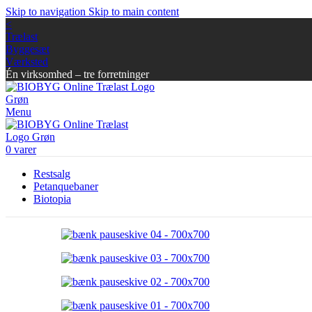
Skip to navigation
Skip to main content
<
Trælast
Byggesæt
Værksted
Én virksomhed – tre forretninger
Menu
0
varer
Restsalg
Petanquebaner
Biotopia