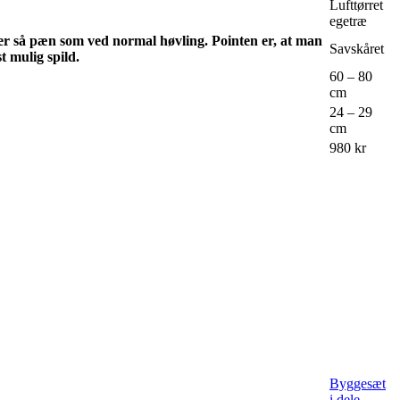
Lufttørret
egetræ
 er så pæn som ved normal høvling. Pointen er, at man
Savskåret
 mulig spild.
60 – 80
cm
24 – 29
cm
980 kr
Byggesæt
i dele