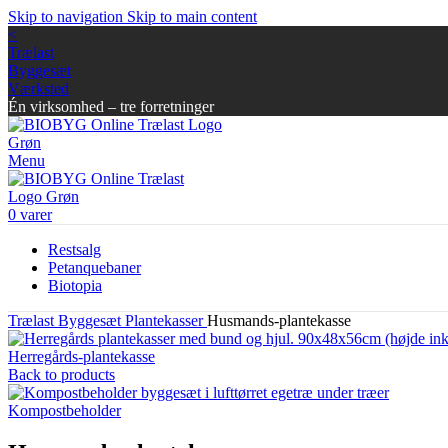
Skip to navigation
Skip to main content
<
Trælast
Byggesæt
Værksted
Én virksomhed – tre forretninger
Menu
0
varer
Restsalg
Petanquebaner
Biotopia
Trælast
Byggesæt
Plantekasser
Husmands-plantekasse
Herregårds-plantekasse
Back to products
Kompostbeholder