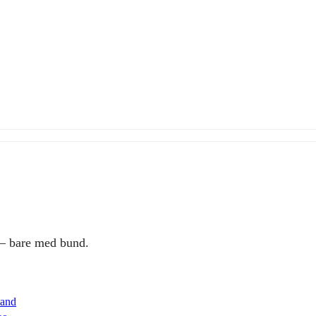
 – bare med bund.
mand