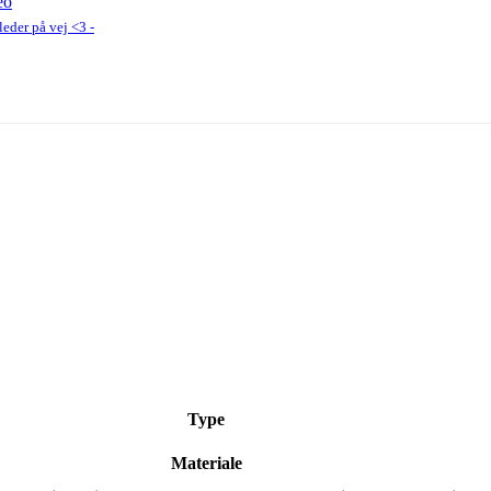
eo
lleder på vej <3 -
Type
Materiale