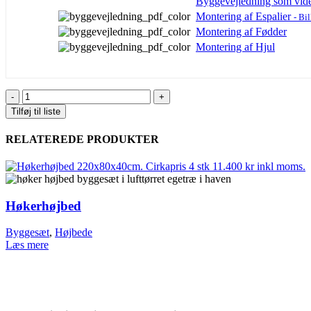
Byggevejledning som vid
Montering af Espalier
- Bi
Montering af Fødder
Montering af Hjul
Husmands-
plantekasse
Tilføj til liste
styk
RELATEREDE PRODUKTER
Høkerhøjbed
Byggesæt
,
Højbede
Læs mere