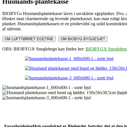
Husmands-plantekasse
BIOBYGs Husmandsplantekasse laves i savskårne egeplanker. Dvs. at ove
Ønsker man charmerende og levende plantekasser, kan man roligt læse 
planker. Husmandsplantekassen er en prisbevidst og solid konstruktion
af uderum.
OM LUFTTØRRET EGETRÆ
OM BIOBYG BYGGESÆT
OBS: BIOBYG® Sneglehegn kan findes her:
BIOBYG® Snegleheg
Forarbejdning
Hvis produktet er Biohøvlet, betyder det at den 