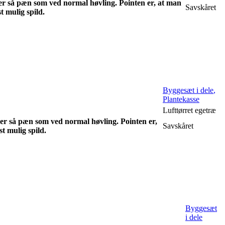
 er så pæn som ved normal høvling. Pointen er, at man
Savskåret
 mulig spild.
Byggesæt i dele
,
Plantekasse
Lufttørret egetræ
 er så pæn som ved normal høvling. Pointen er,
Savskåret
 mulig spild.
Byggesæt
i dele