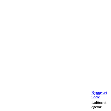
Byggesæt
i dele
Lufttørret
egetræ