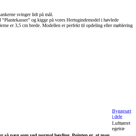
ankerne svinger lidt på mål.
il “Plantekasser” og kigge på vores Hertugindemodel i høvlede
erne er 3,5 cm brede. Modellen er perfekt til opdeling eller møblering
Byggesæt
i dele
Lufttørret
egetræ
 er så pæn som ved normal høvling. Pointen er, at man