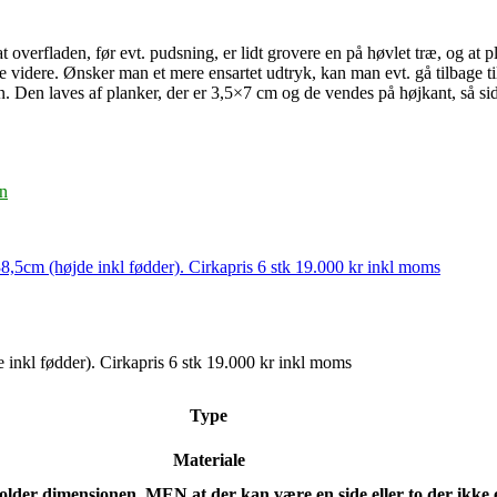
rfladen, før evt. pudsning, er lidt grovere en på høvlet træ, og at pl
videre. Ønsker man et mere ensartet udtryk, kan man evt. gå tilbage t
. Den laves af planker, der er 3,5×7 cm og de vendes på højkant, så sid
n
Type
Materiale
holder dimensionen, MEN at der kan være en side eller to der ikke