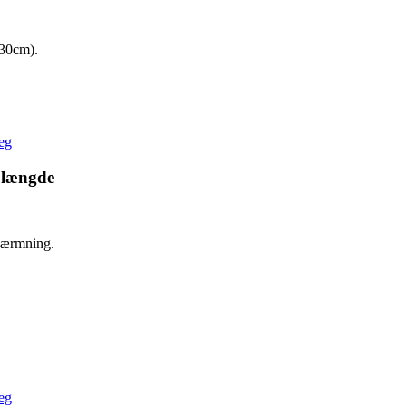
x30cm).
e længde
skærmning.