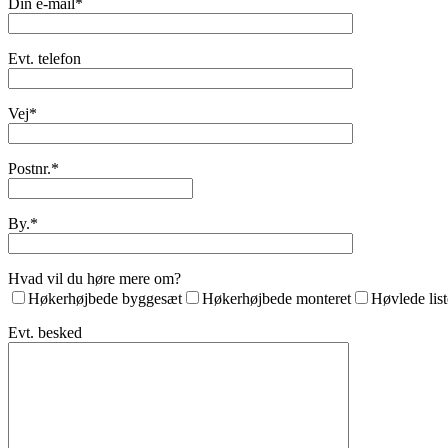
Din e-mail*
Evt. telefon
Vej*
Postnr.*
By.*
Hvad vil du høre mere om?
Høkerhøjbede byggesæt
Høkerhøjbede monteret
Høvlede lis
Evt. besked