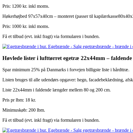
Pris: 1200 kr. inkl moms.
Høkerhøjbed 97x57x40cm – monteret (passer til kapilærkasse80x40
Pris: 1000 kr. inkl moms.
Få et tilbud (evt. inkl fragt) via formularen i bunden.
Høvlede lister i lufttørret egetræ 22x44mm – faldend
Spar minimum 25% på Danmarks i forvejen billigste liste i hårdttræ.
Listen bruges til alle udendørs opgaver: hegn, facadebeklædning, af
Liste 22x44mm i faldende længder mellem 80 og 200 cm.
Pris pr lbm: 18 kr.
Minimuskøb: 200 lbm.
Få et tilbud (evt. inkl fragt) via formularen i bunden.