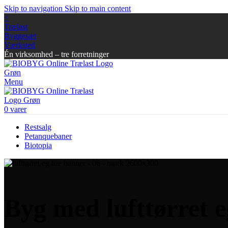
Skip to navigation
Skip to main content
<
Trælast
Byggesæt
Værksted
Én virksomhed – tre forretninger
Menu
0
varer
Restsalg
Petanquebaner
Biotopia
Byg med lufttørret 