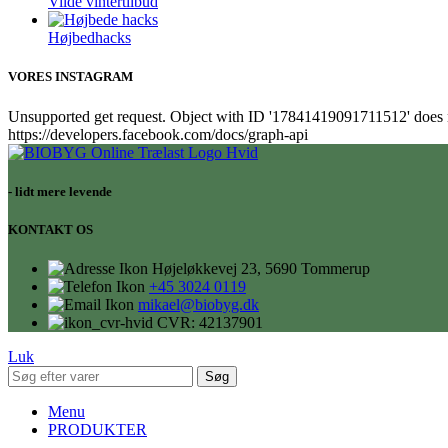
Vilde vintertilbud
Højbedhacks
VORES INSTAGRAM
Unsupported get request. Object with ID '17841419091711512' does not
https://developers.facebook.com/docs/graph-api
- lidt mere levende
KONTAKT OS
Højeløkkevej 23, 5690 Tommerup
+45 3024 0119
mikael@biobyg.dk
CVR: 42137901
Luk
Søg
Menu
PRODUKTER