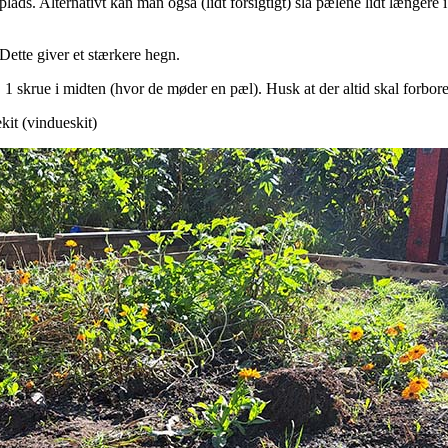
lads. Alternativt kan man også (lidt forsigtigt) slå pælene lidt længere 
Dette giver et stærkere hegn.
. 1 skrue i midten (hvor de møder en pæl). Husk at der altid skal forbor
iekit (vindueskit)