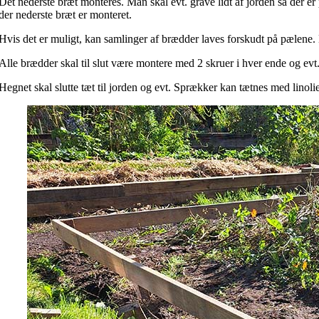
Det nederste bræt monteres. Man skal evt. grave lidt af jorden så der er p
der nederste bræt er monteret.
Hvis det er muligt, kan samlinger af brædder laves forskudt på pælene. 
Alle brædder skal til slut være montere med 2 skruer i hver ende og evt
Hegnet skal slutte tæt til jorden og evt. Sprækker kan tætnes med linol