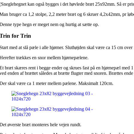
(Sneglehegnet kan også bygges i det høvlede bræt 25x92mm. Så er pris
Man bruger ca 1,2 stolpe, 2,2 meter bræt og 6 skruer 4,2x42mm, pr lø
Denne type hegn er meget nem og hurtig at sætte op.
Trin for Trin
Start med at slå pæle i alle hjørner. Sluthøjden skal være ca 15 cm over
Herefter trækkes en snor mellem hjørnepælene.
Et bræt skæres rent i begge ender og skrues fast på en hjørnepæl med 1 
ved enden af brættet således at brætte flugter med snoren. Brættes ende
Der skal være ca 1 meter mellem pælene. Maksimalt 120cm.
Det øverste bræt monteres hele vejen rundt.