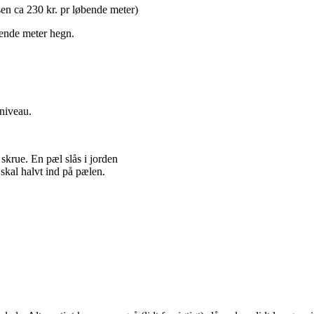
en ca 230 kr. pr løbende meter)
bende meter hegn.
 niveau.
skrue. En pæl slås i jorden
 skal halvt ind på pælen.