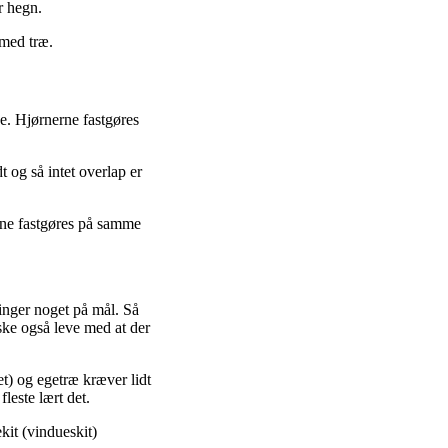
r hegn.
 med træ.
e. Hjørnerne fastgøres
t og så intet overlap er
erne fastgøres på samme
inger noget på mål. Så
ske også leve med at der
et) og egetræ kræver lidt
 fleste lært det.
kit (vindueskit)