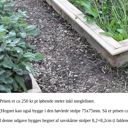
Prisen er ca 250 kr pr løbende meter inkl sneglelister.
(Hegnet kan også bygge i den høvlede stolpe 75x75mm. Så er prisen ca
I denne udgave bygges hegnet af savskårne stolper 8,2×8,2cm (i falden