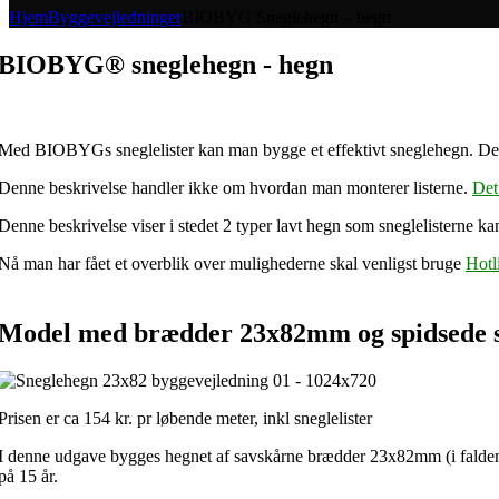
Hjem
Byggevejledninger
BIOBYG Sneglehegn – hegn
BIOBYG® sneglehegn - hegn
Med BIOBYGs sneglelister kan man bygge et effektivt sneglehegn. Det
Denne beskrivelse handler ikke om hvordan man monterer listerne.
Det
Denne beskrivelse viser i stedet 2 typer lavt hegn som sneglelisterne k
Nå man har fået et overblik over mulighederne skal venligst bruge
Hotl
Model med brædder 23x82mm og spidsede s
Prisen er ca 154 kr. pr løbende meter, inkl sneglelister
I denne udgave bygges hegnet af savskårne brædder 23x82mm (i faldende
på 15 år.