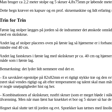
Man bruger ca 2,2 meter stolpe og 5 skruer 4,8x75mm pr løbende mete
Dette hegn kræver en kapsav og en prof. skruemaskine og lidt erfaring
Trin for Trin
Første lag stolper lægges på jorden så de indrammer det ønskede områd
med en skråskrue.
Andet lag af stolper placeres oven på første lag så hjørnerne er i forband
mindre end 40 cm.
Andet lag fastskrues i første lag med skråskruer pr ca. 40 cm og hjørn
måde som i første lag.
Bemærkning: det lyder lidt nemmere end det er.
– En savskåret egestolpe på 82x82mm er et rigtigt stykke træ og den sv
træet skal vendes rigtigt og alt efter temperament og talent skal man må
er nogle unøjagtigheder hist og her.
– Kombinationen af skråskruer, rustfri skruer (som er meget bløde i stål
tilvænning. Men når man først har knækket et bor og 5 skruer så har de
Hegnet skal slutte tæt til jorden og evt. Sprækker kan tætnes med linolie