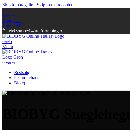
Skip to navigation
Skip to main content
<
Trælast
Byggesæt
Værksted
Én virksomhed – tre forretninger
Menu
0
varer
Restsalg
Petanquebaner
Biotopia
BIOBYG Sneglehegn