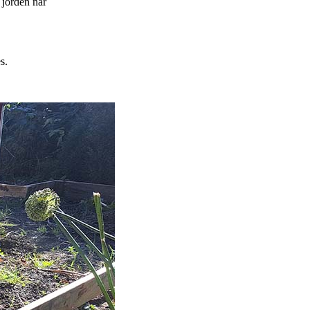
i jorden når
es.