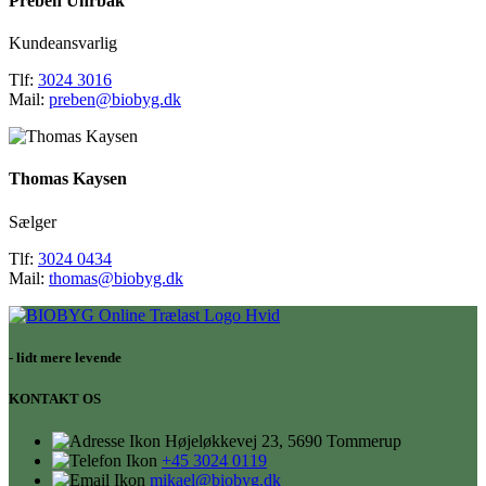
Preben Uhrbak
Kundeansvarlig
Tlf:
3024 3016
Mail:
preben@biobyg.dk
Thomas Kaysen
Sælger
Tlf:
3024 0434
Mail:
thomas@biobyg.dk
- lidt mere levende
KONTAKT OS
Højeløkkevej 23, 5690 Tommerup
+45 3024 0119
mikael@biobyg.dk