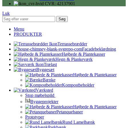
CVR: 42137901
Luk
Søg
Menu
PRODUKTER
Terrassebrædder
Facadebeklædning
Højbede & Plantekasser
Hegn & Plankeværk
Trælast
Byggesæt
Højbede & Plantekasser
Bænke
Kompostbeholder
Værksted
Stop møbelspild
Byggeprojekter
Højbede & Plantekasser
Petanquebaner
Prototyper
Rund Lamelbænk
Parkbænk