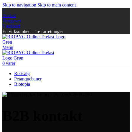
Skip to navigation
Skip to main content
<
Trælast
Byggesæt
Værksted
Én virksomhed – tre forretninger
Menu
0
varer
Restsalg
Petanquebaner
Biotopia
B2B kontakt